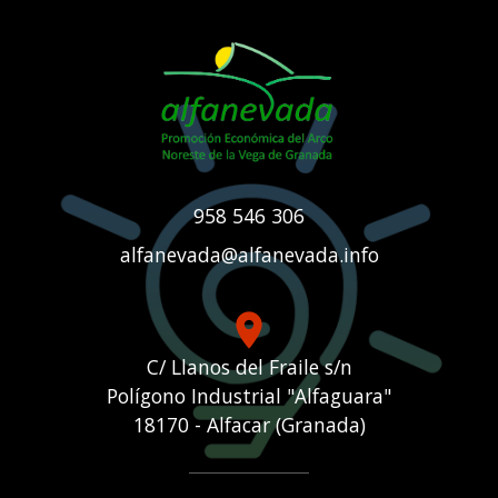
958 546 306
alfanevada@alfanevada.info
place
C/ Llanos del Fraile s/n
Polígono Industrial "Alfaguara"
18170 - Alfacar (Granada)