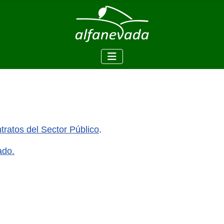
ratos del Sector Público
.
ado.